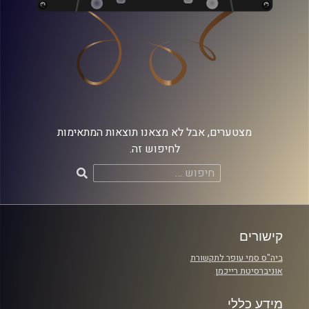
מצטערים, אבל לא מצאנו תוצאות המתאימות
לחיפוש זה.
חיפוש:
קישורים
ביה"ס סמי עופר לתקשורת
אוניברסיטת רייכמן
מידע כללי