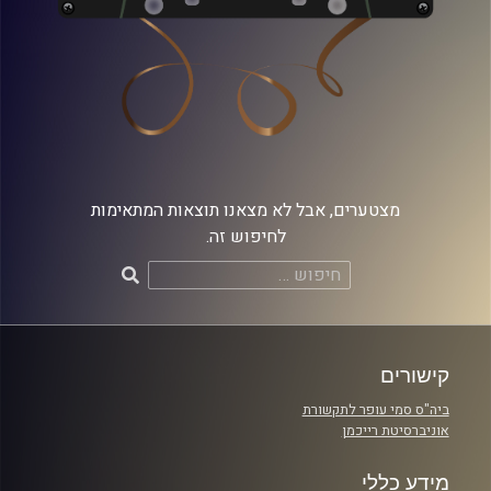
מצטערים, אבל לא מצאנו תוצאות המתאימות
לחיפוש זה.
חיפוש:
קישורים
ביה"ס סמי עופר לתקשורת
אוניברסיטת רייכמן
מידע כללי