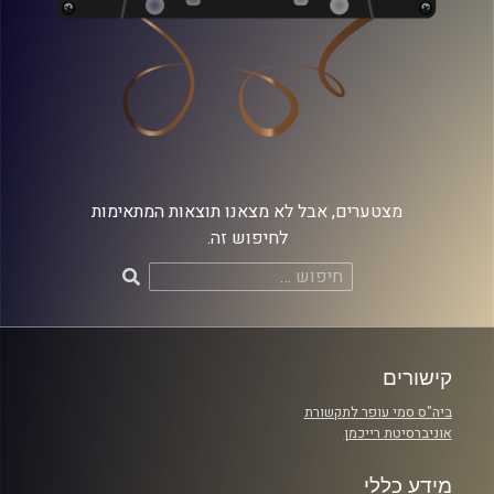
מצטערים, אבל לא מצאנו תוצאות המתאימות
לחיפוש זה.
חיפוש:
קישורים
ביה"ס סמי עופר לתקשורת
אוניברסיטת רייכמן
מידע כללי