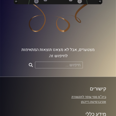
מצטערים, אבל לא מצאנו תוצאות המתאימות
לחיפוש זה.
חיפוש:
קישורים
ביה"ס סמי עופר לתקשורת
אוניברסיטת רייכמן
מידע כללי