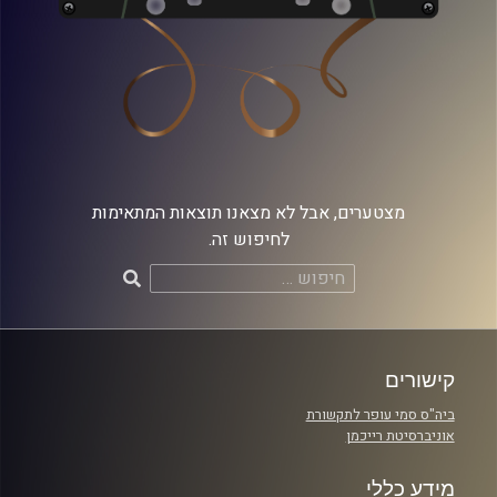
מצטערים, אבל לא מצאנו תוצאות המתאימות
לחיפוש זה.
חיפוש:
קישורים
ביה"ס סמי עופר לתקשורת
אוניברסיטת רייכמן
מידע כללי