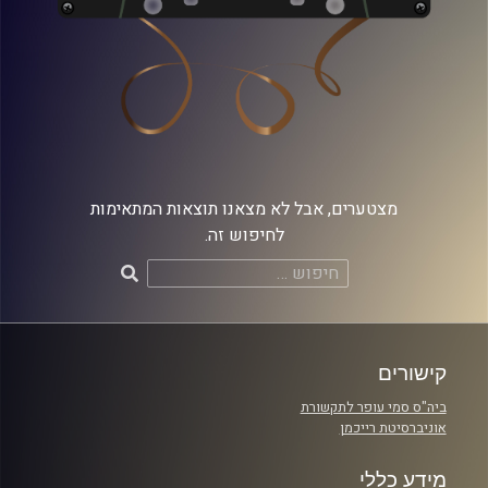
מצטערים, אבל לא מצאנו תוצאות המתאימות
לחיפוש זה.
חיפוש:
קישורים
ביה"ס סמי עופר לתקשורת
אוניברסיטת רייכמן
מידע כללי