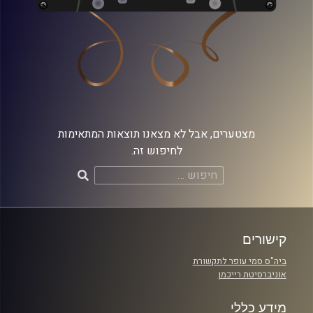
מצטערים, אבל לא מצאנו תוצאות המתאימות
לחיפוש זה.
חיפוש:
קישורים
ביה"ס סמי עופר לתקשורת
אוניברסיטת רייכמן
מידע כללי