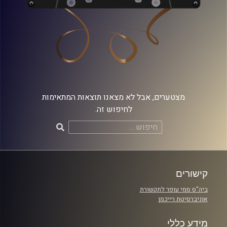
מצטערים, אבל לא מצאנו תוצאות המתאימות
לחיפוש זה.
חיפוש:
קישורים
ביה"ס סמי עופר לתקשורת
אוניברסיטת רייכמן
מידע כללי