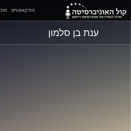
פודקאסטים
תוכנ
ל
ל
ענת בן סלמון
תוכן
תפריט
ראשי
ראשי