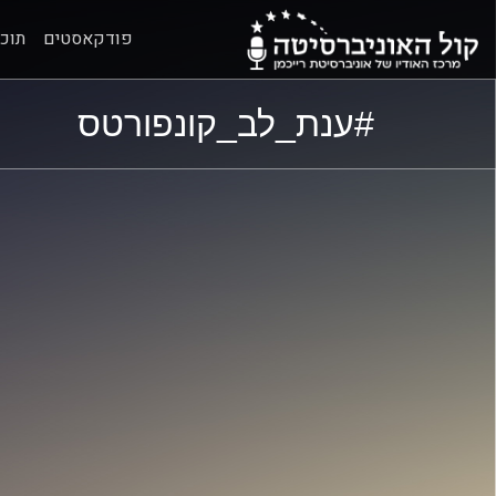
פודקאסטים
תוכנ
ל
ל
#ענת_לב_קונפורטס
תוכן
תפריט
ראשי
ראשי