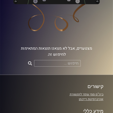
מצטערים, אבל לא מצאנו תוצאות המתאימות
לחיפוש זה.
חיפוש:
קישורים
ביה"ס סמי עופר לתקשורת
אוניברסיטת רייכמן
מידע כללי