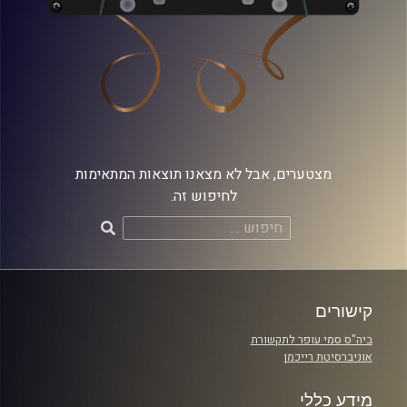
מצטערים, אבל לא מצאנו תוצאות המתאימות
לחיפוש זה.
חיפוש:
קישורים
ביה"ס סמי עופר לתקשורת
אוניברסיטת רייכמן
מידע כללי