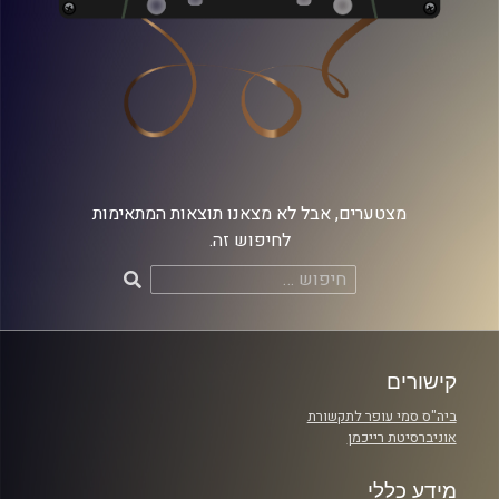
מצטערים, אבל לא מצאנו תוצאות המתאימות
לחיפוש זה.
חיפוש:
קישורים
ביה"ס סמי עופר לתקשורת
אוניברסיטת רייכמן
מידע כללי