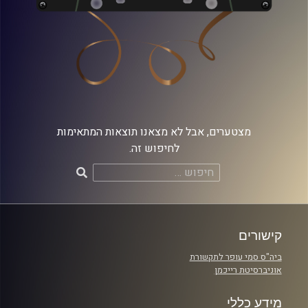
מצטערים, אבל לא מצאנו תוצאות המתאימות
לחיפוש זה.
חיפוש:
קישורים
ביה"ס סמי עופר לתקשורת
אוניברסיטת רייכמן
מידע כללי