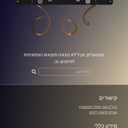
מצטערים, אבל לא מצאנו תוצאות המתאימות
לחיפוש זה.
חיפוש:
קישורים
ביה"ס סמי עופר לתקשורת
אוניברסיטת רייכמן
מידע כללי