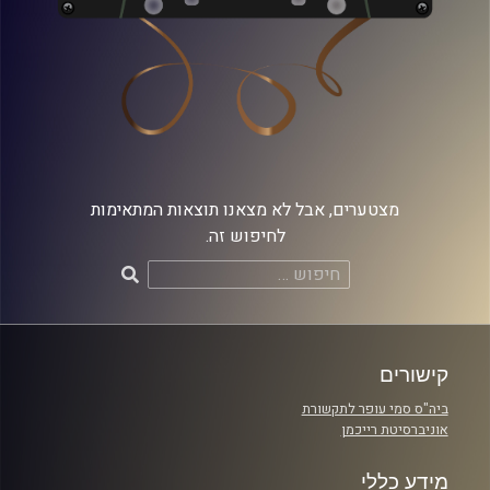
מצטערים, אבל לא מצאנו תוצאות המתאימות
לחיפוש זה.
חיפוש:
קישורים
ביה"ס סמי עופר לתקשורת
אוניברסיטת רייכמן
מידע כללי