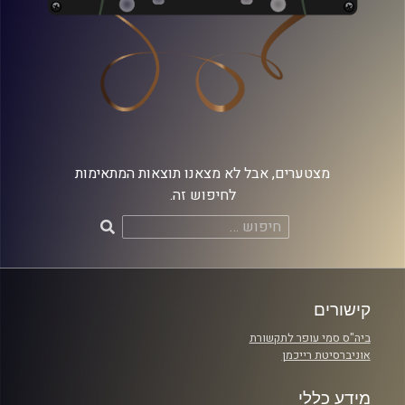
מצטערים, אבל לא מצאנו תוצאות המתאימות
לחיפוש זה.
חיפוש:
קישורים
ביה"ס סמי עופר לתקשורת
אוניברסיטת רייכמן
מידע כללי