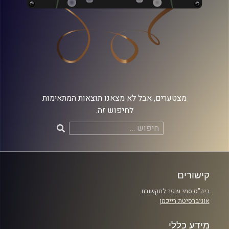
מצטערים, אבל לא מצאנו תוצאות המתאימות
לחיפוש זה.
חיפוש:
קישורים
ביה"ס סמי עופר לתקשורת
אוניברסיטת רייכמן
מידע כללי