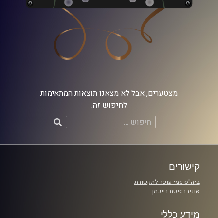
מצטערים, אבל לא מצאנו תוצאות המתאימות
לחיפוש זה.
חיפוש:
קישורים
ביה"ס סמי עופר לתקשורת
אוניברסיטת רייכמן
מידע כללי