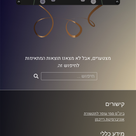
מצטערים, אבל לא מצאנו תוצאות המתאימות
לחיפוש זה.
חיפוש:
קישורים
ביה"ס סמי עופר לתקשורת
אוניברסיטת רייכמן
מידע כללי