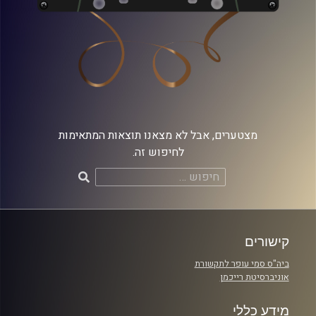
מצטערים, אבל לא מצאנו תוצאות המתאימות
לחיפוש זה.
חיפוש:
קישורים
ביה"ס סמי עופר לתקשורת
אוניברסיטת רייכמן
מידע כללי