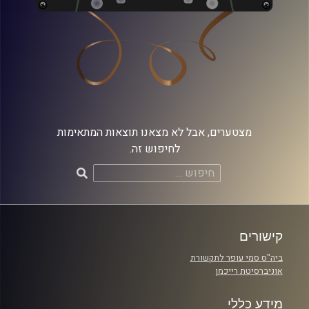
מצטערים, אבל לא מצאנו תוצאות המתאימות
לחיפוש זה.
חיפוש:
קישורים
ביה"ס סמי עופר לתקשורת
אוניברסיטת רייכמן
מידע כללי