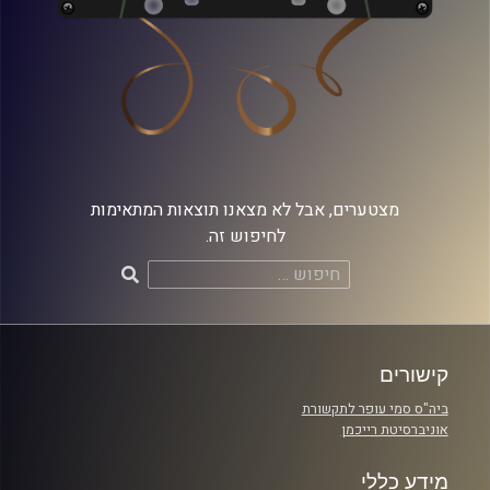
מצטערים, אבל לא מצאנו תוצאות המתאימות
לחיפוש זה.
חיפוש:
קישורים
ביה"ס סמי עופר לתקשורת
אוניברסיטת רייכמן
מידע כללי