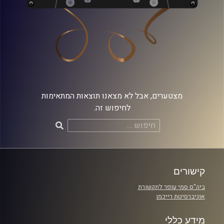
מצטערים, אבל לא מצאנו תוצאות המתאימות
לחיפוש זה.
חיפוש:
קישורים
ביה"ס סמי עופר לתקשורת
אוניברסיטת רייכמן
מידע כללי