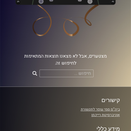
מצטערים, אבל לא מצאנו תוצאות המתאימות
לחיפוש זה.
חיפוש:
קישורים
ביה"ס סמי עופר לתקשורת
אוניברסיטת רייכמן
מידע כללי