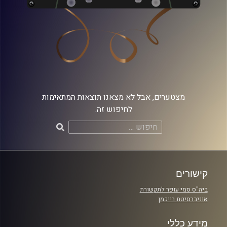
מצטערים, אבל לא מצאנו תוצאות המתאימות
לחיפוש זה.
חיפוש:
קישורים
ביה"ס סמי עופר לתקשורת
אוניברסיטת רייכמן
מידע כללי