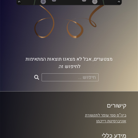
מצטערים, אבל לא מצאנו תוצאות המתאימות
לחיפוש זה.
חיפוש:
קישורים
ביה"ס סמי עופר לתקשורת
אוניברסיטת רייכמן
מידע כללי