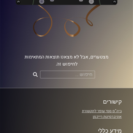
מצטערים, אבל לא מצאנו תוצאות המתאימות
לחיפוש זה.
חיפוש:
קישורים
ביה"ס סמי עופר לתקשורת
אוניברסיטת רייכמן
מידע כללי