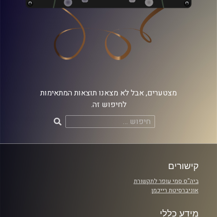
מצטערים, אבל לא מצאנו תוצאות המתאימות
לחיפוש זה.
חיפוש:
קישורים
ביה"ס סמי עופר לתקשורת
אוניברסיטת רייכמן
מידע כללי