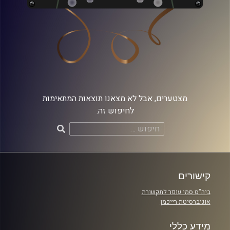
מצטערים, אבל לא מצאנו תוצאות המתאימות
לחיפוש זה.
חיפוש:
קישורים
ביה"ס סמי עופר לתקשורת
אוניברסיטת רייכמן
מידע כללי