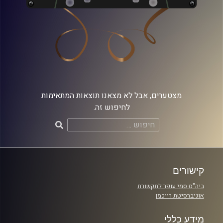
מצטערים, אבל לא מצאנו תוצאות המתאימות
לחיפוש זה.
חיפוש:
קישורים
ביה"ס סמי עופר לתקשורת
אוניברסיטת רייכמן
מידע כללי