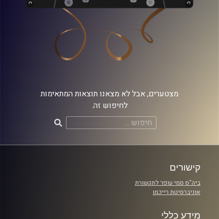
מצטערים, אבל לא מצאנו תוצאות המתאימות
לחיפוש זה.
חיפוש:
קישורים
ביה"ס סמי עופר לתקשורת
אוניברסיטת רייכמן
מידע כללי