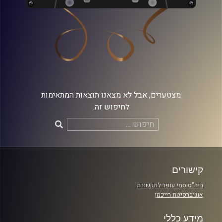
מצטערים, אבל לא מצאנו תוצאות המתאימות
לחיפוש זה.
חיפוש:
קישורים
ביה"ס סמי עופר לתקשורת
אוניברסיטת רייכמן
מידע כללי