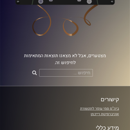
מצטערים, אבל לא מצאנו תוצאות המתאימות
לחיפוש זה.
חיפוש:
קישורים
ביה"ס סמי עופר לתקשורת
אוניברסיטת רייכמן
מידע כללי