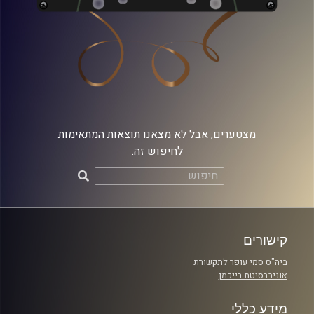
מצטערים, אבל לא מצאנו תוצאות המתאימות
לחיפוש זה.
חיפוש:
קישורים
ביה"ס סמי עופר לתקשורת
אוניברסיטת רייכמן
מידע כללי