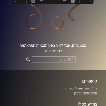
מצטערים, אבל לא מצאנו תוצאות המתאימות
לחיפוש זה.
חיפוש:
קישורים
ביה"ס סמי עופר לתקשורת
אוניברסיטת רייכמן
מידע כללי