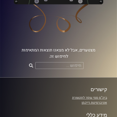
מצטערים, אבל לא מצאנו תוצאות המתאימות
לחיפוש זה.
חיפוש:
קישורים
ביה"ס סמי עופר לתקשורת
אוניברסיטת רייכמן
מידע כללי