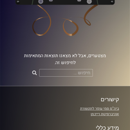
מצטערים, אבל לא מצאנו תוצאות המתאימות
לחיפוש זה.
חיפוש:
קישורים
ביה"ס סמי עופר לתקשורת
אוניברסיטת רייכמן
מידע כללי