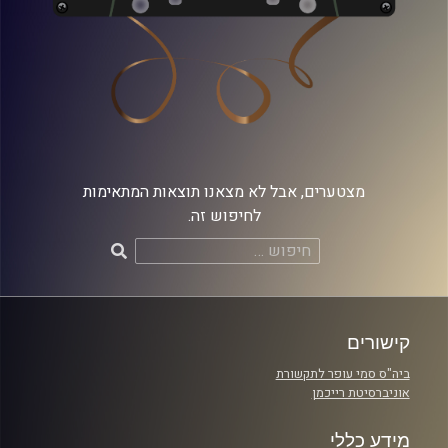
מצטערים, אבל לא מצאנו תוצאות המתאימות
לחיפוש זה.
חיפוש:
קישורים
ביה"ס סמי עופר לתקשורת
אוניברסיטת רייכמן
מידע כללי