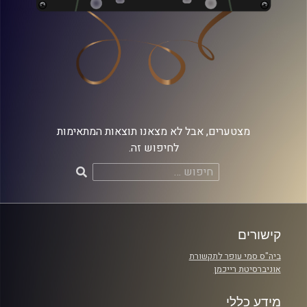
מצטערים, אבל לא מצאנו תוצאות המתאימות
לחיפוש זה.
חיפוש:
קישורים
ביה"ס סמי עופר לתקשורת
אוניברסיטת רייכמן
מידע כללי