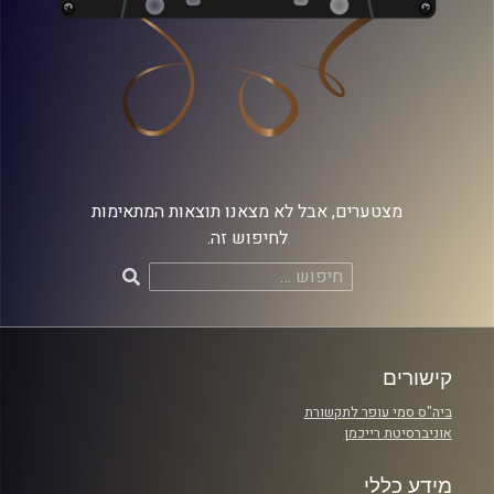
מצטערים, אבל לא מצאנו תוצאות המתאימות
לחיפוש זה.
חיפוש:
קישורים
ביה"ס סמי עופר לתקשורת
אוניברסיטת רייכמן
מידע כללי