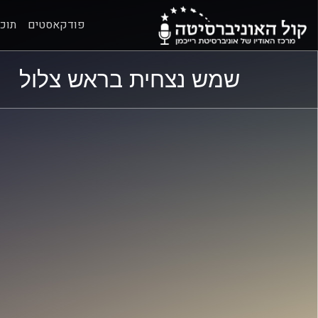
פודקאסטים
תוכנ
ל
ל
שמש נצחית בראש צלול
תוכן
תפריט
ראשי
ראשי