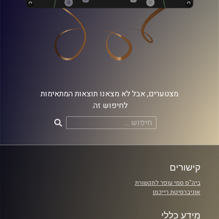
מצטערים, אבל לא מצאנו תוצאות המתאימות
לחיפוש זה.
חיפוש:
קישורים
ביה"ס סמי עופר לתקשורת
אוניברסיטת רייכמן
מידע כללי