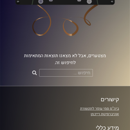
מצטערים, אבל לא מצאנו תוצאות המתאימות
לחיפוש זה.
חיפוש:
קישורים
ביה"ס סמי עופר לתקשורת
אוניברסיטת רייכמן
מידע כללי