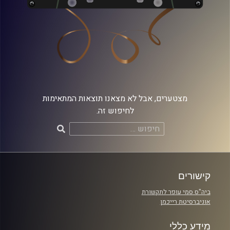
מצטערים, אבל לא מצאנו תוצאות המתאימות
לחיפוש זה.
חיפוש:
קישורים
ביה"ס סמי עופר לתקשורת
אוניברסיטת רייכמן
מידע כללי