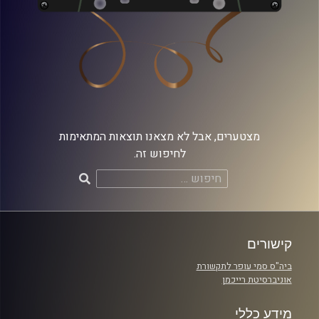
מצטערים, אבל לא מצאנו תוצאות המתאימות
לחיפוש זה.
חיפוש:
קישורים
ביה"ס סמי עופר לתקשורת
אוניברסיטת רייכמן
מידע כללי