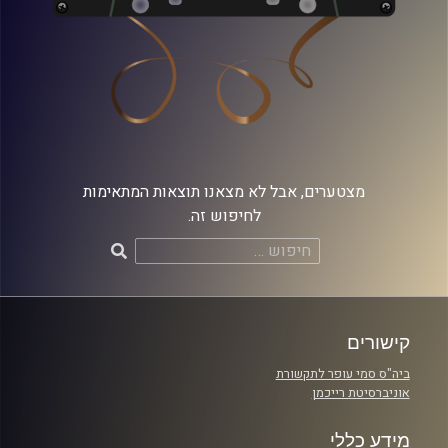
מצטערים, אבל לא מצאנו תוצאות המתאימות
לחיפוש זה.
חיפוש:
קישורים
ביה"ס סמי עופר לתקשורת
אוניברסיטת רייכמן
מידע כללי