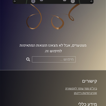
מצטערים, אבל לא מצאנו תוצאות המתאימות
לחיפוש זה.
חיפוש:
קישורים
ביה"ס סמי עופר לתקשורת
אוניברסיטת רייכמן
מידע כללי