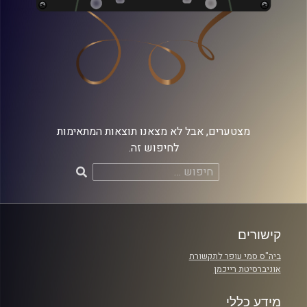
מצטערים, אבל לא מצאנו תוצאות המתאימות
לחיפוש זה.
חיפוש:
קישורים
ביה"ס סמי עופר לתקשורת
אוניברסיטת רייכמן
מידע כללי