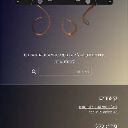
מצטערים, אבל לא מצאנו תוצאות המתאימות
לחיפוש זה.
חיפוש:
קישורים
ביה"ס סמי עופר לתקשורת
אוניברסיטת רייכמן
מידע כללי